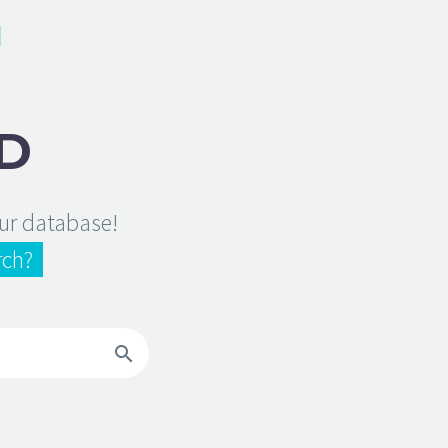
D
our database!
rch?