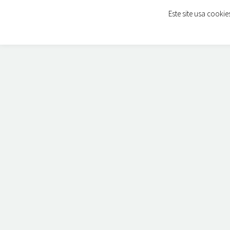
Este site usa cooki
INÍCIO
SOLUÇÕES
IMPRESSÃO DE 