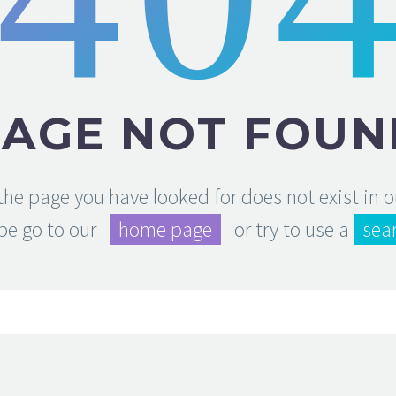
PAGE NOT FOUN
 the page you have looked for does not exist in 
be go to our
home page
or try to use a
sea