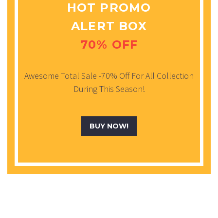
HOT PROMO
ALERT BOX
70% OFF
Awesome Total Sale -70% Off For All Collection
During This Season!
BUY NOW!