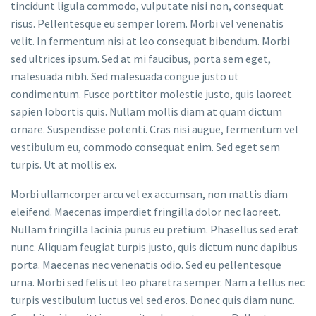
tincidunt ligula commodo, vulputate nisi non, consequat
risus. Pellentesque eu semper lorem. Morbi vel venenatis
velit. In fermentum nisi at leo consequat bibendum. Morbi
sed ultrices ipsum. Sed at mi faucibus, porta sem eget,
malesuada nibh. Sed malesuada congue justo ut
condimentum. Fusce porttitor molestie justo, quis laoreet
sapien lobortis quis. Nullam mollis diam at quam dictum
ornare. Suspendisse potenti. Cras nisi augue, fermentum vel
vestibulum eu, commodo consequat enim. Sed eget sem
turpis. Ut at mollis ex.
Morbi ullamcorper arcu vel ex accumsan, non mattis diam
eleifend. Maecenas imperdiet fringilla dolor nec laoreet.
Nullam fringilla lacinia purus eu pretium. Phasellus sed erat
nunc. Aliquam feugiat turpis justo, quis dictum nunc dapibus
porta. Maecenas nec venenatis odio. Sed eu pellentesque
urna. Morbi sed felis ut leo pharetra semper. Nam a tellus nec
turpis vestibulum luctus vel sed eros. Donec quis diam nunc.