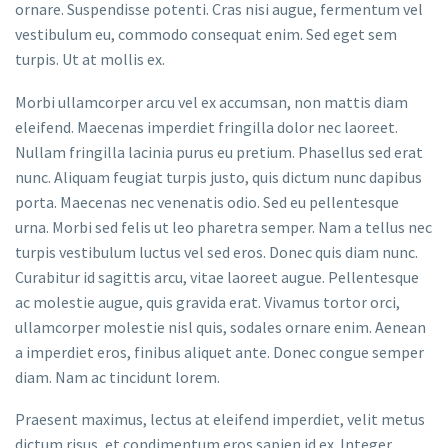
ornare. Suspendisse potenti. Cras nisi augue, fermentum vel
vestibulum eu, commodo consequat enim. Sed eget sem
turpis. Ut at mollis ex.
Morbi ullamcorper arcu vel ex accumsan, non mattis diam
eleifend. Maecenas imperdiet fringilla dolor nec laoreet.
Nullam fringilla lacinia purus eu pretium. Phasellus sed erat
nunc. Aliquam feugiat turpis justo, quis dictum nunc dapibus
porta. Maecenas nec venenatis odio. Sed eu pellentesque
urna. Morbi sed felis ut leo pharetra semper. Nam a tellus nec
turpis vestibulum luctus vel sed eros. Donec quis diam nunc.
Curabitur id sagittis arcu, vitae laoreet augue. Pellentesque
ac molestie augue, quis gravida erat. Vivamus tortor orci,
ullamcorper molestie nisl quis, sodales ornare enim. Aenean
a imperdiet eros, finibus aliquet ante. Donec congue semper
diam. Nam ac tincidunt lorem.
Praesent maximus, lectus at eleifend imperdiet, velit metus
dictum risus, et condimentum eros sapien id ex. Integer