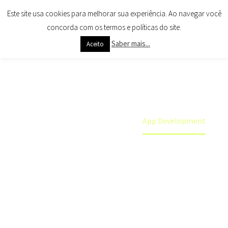
Este site usa cookies para melhorar sua experiência. Ao navegar você
concorda com os termos e políticas do site.
Saber mais...
Aceito
APP DEVELOPMENT
Home
Portfolio Item
App Development