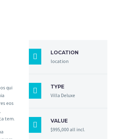
LOCATION

location
TYPE
os qui

uia
Villa Deluxe
res eos
,
ta tem.
VALUE

$995,000 all incl.
na