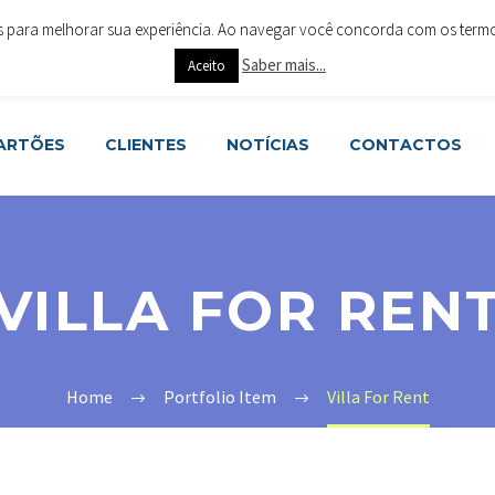
es para melhorar sua experiência. Ao navegar você concorda com os termos 
ar 4715-288 Braga
+351 253 615 063
geral@cartoesesoluc
Saber mais...
Aceito
CARTÕES
CLIENTES
NOTÍCIAS
CONTACTOS
VILLA FOR REN
Home
Portfolio Item
Villa For Rent