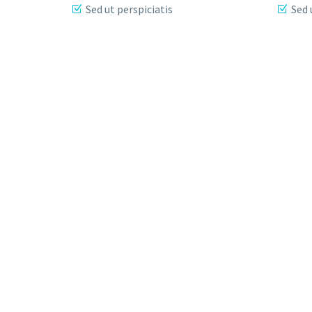
Sed ut perspiciatis
Sed 