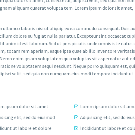
m quia dolor sit amet, consectetur, adipisci velit, sed quia non n
agnam aliquam quaerat volupta tem. Lorem ipsum dolor sit amet,
n ullamco laboris nisi ut aliquip ex ea commodo consequat. Duis a
 cillum dolore eu fugiat nulla pariatur. Excepteur sint occaecat cup
lit anim id est laborum. Sed ut perspiciatis unde omnis iste natus 
 totam rem aperiam, eaque ipsa quae ab illo inventore veritatis
o. Nemo enim ipsam voluptatem quia voluptas sit aspernatur aut od
 ratione voluptatem sequi nesciunt. Neque porro quisquam est, qui
ipisci velit, sed quia non numquam eius modi tempora incidunt ut
m ipsum dolor sit amet
Lorem ipsum dolor sit am
isicing elit, sed do eiusmod
Adipisicing elit, sed do ei
didunt ut labore et dolore
Incididunt ut labore et dol