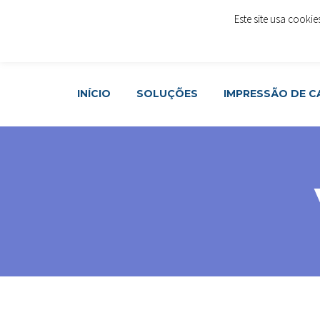
Este site usa cooki
Rua Cónego Rafael Álvares da Costa, LOJA 48 - 1º And
Join Now
INÍCIO
SOLUÇÕES
IMPRESSÃO DE 