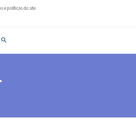
e políticas do site.
oes.com
www.cartoesesolucoes.com
T