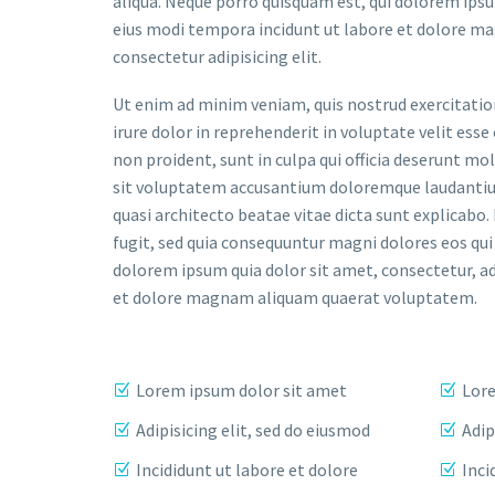
aliqua. Neque porro quisquam est, qui dolorem ipsu
eius modi tempora incidunt ut labore et dolore m
consectetur adipisicing elit.
Ut enim ad minim veniam, quis nostrud exercitatio
irure dolor in reprehenderit in voluptate velit esse
non proident, sunt in culpa qui officia deserunt mol
sit voluptatem accusantium doloremque laudantium,
quasi architecto beatae vitae dicta sunt explicab
fugit, sed quia consequuntur magni dolores eos qui
dolorem ipsum quia dolor sit amet, consectetur, ad
et dolore magnam aliquam quaerat voluptatem.
Lorem ipsum dolor sit amet
Lore
Adipisicing elit, sed do eiusmod
Adip
Incididunt ut labore et dolore
Inci