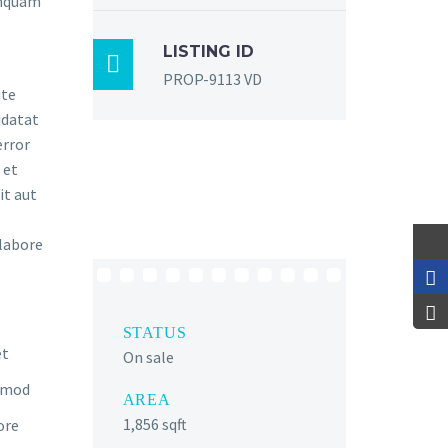
umquam
LISTING ID

PROP-9113 VD
ute
idatat
error
 et
it aut
 labore
STATUS
et
On sale
usmod
AREA
1,856 sqft
ore