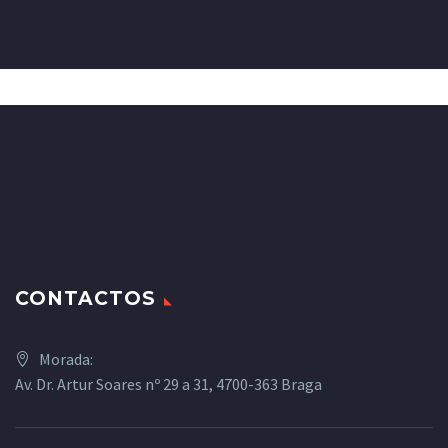
JACK BEAR
Marketing Manager
Lorem ipsum dolor sit amet,
consectetur adipisicing elit, sed do
eiusmod tempor incididunt ut labore
CONTACTOS
et dolore magna aliqua. Ut enim ad
minim veniam, quis nostrud
exercitation ullamco
Morada:
Av. Dr. Artur Soares nº 29 a 31, 4700-363 Braga