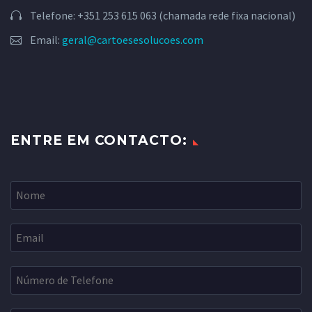
Telefone: +351 253 615 063 (chamada rede fixa nacional)
Email:
geral@cartoesesolucoes.com
ENTRE EM CONTACTO:
MARCUS FIELDS
Marketing Manager
Lorem ipsum dolor sit amet,
consectetur adipisicing elit, sed do
eiusmod tempor incididunt ut labore
et dolore magna aliqua. Ut enim ad
minim veniam, quis nostrud
exercitation ullamco