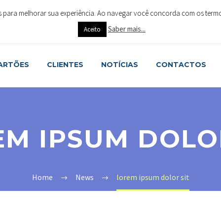
es para melhorar sua experiência. Ao navegar você concorda com os termos 
ar 4715-288 Braga
+351 253 615 063
geral@cartoesesoluc
Saber mais...
Aceito
CARTÕES
CLIENTES
NOTÍCIAS
CONTACTOS
EM IPSUM DOLOR
Home
News
lorem ipsum dolor sit