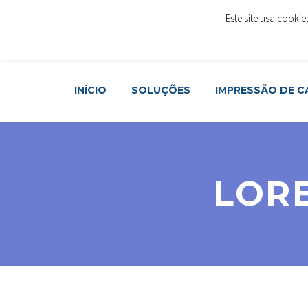
Este site usa cooki
Rua Cónego Rafael Álvares da Costa, LOJA 48 - 1º And
Join Now
INÍCIO
SOLUÇÕES
IMPRESSÃO DE 
LOR