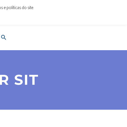
e políticas do site.
oes.com
www.cartoesesolucoes.com
 SIT