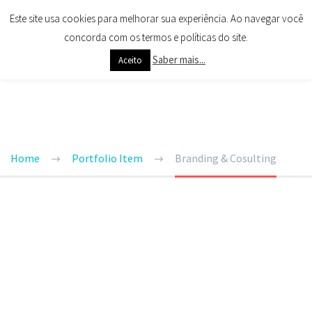
Este site usa cookies para melhorar sua experiência. Ao navegar você
concorda com os termos e políticas do site.
Saber mais...
Aceito
BRANDING & CONSULTING
TRENDY STYLE
Home
Portfolio Item
Branding & Cosulting