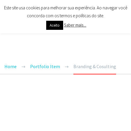
Este site usa cookies para melhorar sua experiência. Ao navegar você
concorda com os termos e políticas do site.
Saber mais...
Aceito
BRANDING & CONSULTING
TRENDY STYLE
Home
Portfolio Item
Branding & Cosulting