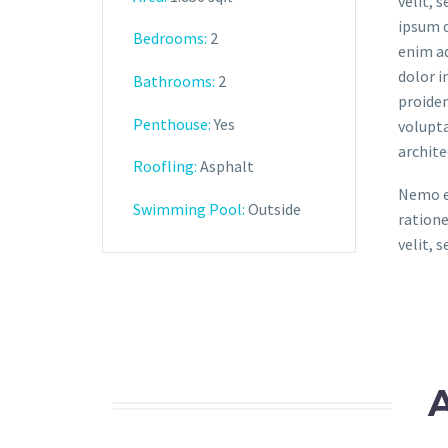
velit, 
ipsum d
Bedrooms:
2
enim ad
dolor i
Bathrooms
:
2
proiden
Penthouse:
Yes
volupta
archite
Roofling:
Asphalt
Nemo en
Swimming Pool:
Outside
ratione
velit, 