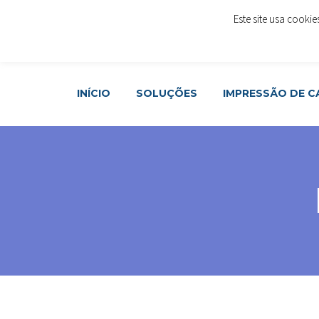
Este site usa cooki
Rua Cónego Rafael Álvares da Costa, LOJA 48 - 1º And
Join Now
INÍCIO
SOLUÇÕES
IMPRESSÃO DE 