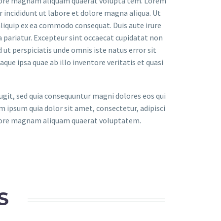
olore magnam aliquam quaerat volupta tem. Lorem
 incididunt ut labore et dolore magna aliqua. Ut
aliquip ex ea commodo consequat. Duis aute irure
la pariatur. Excepteur sint occaecat cupidatat non
d ut perspiciatis unde omnis iste natus error sit
 ipsa quae ab illo inventore veritatis et quasi
git, sed quia consequuntur magni dolores eos qui
 ipsum quia dolor sit amet, consectetur, adipisci
olore magnam aliquam quaerat voluptatem.
S