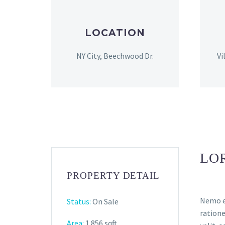
LOCATION
NY City, Beechwood Dr.
Vi
LO
PROPERTY DETAIL
Nemo en
Status:
On Sale
ratione
Area:
1.856 sqft