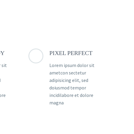
DY
PIXEL PERFECT
 sit
Lorem ipsum dolor sit
ametcon sectetur
d
adipisicing elit, sed
doiusmod tempor
ore
incidilabore et dolore
magna