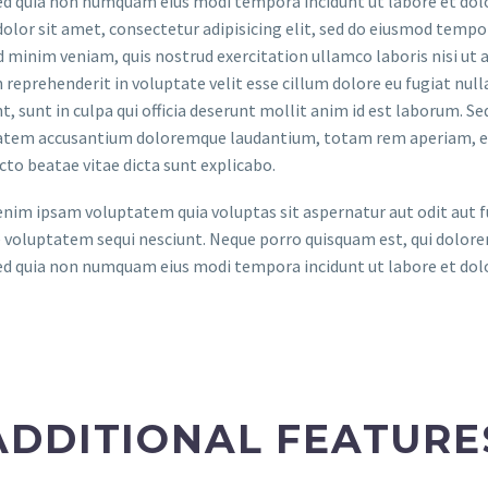
sed quia non numquam eius modi tempora incidunt ut labore et d
olor sit amet, consectetur adipisicing elit, sed do eiusmod tempor
 minim veniam, quis nostrud exercitation ullamco laboris nisi ut 
n reprehenderit in voluptate velit esse cillum dolore eu fugiat nul
t, sunt in culpa qui officia deserunt mollit anim id est laborum. Se
tem accusantium doloremque laudantium, totam rem aperiam, eaque
cto beatae vitae dicta sunt explicabo.
im ipsam voluptatem quia voluptas sit aspernatur aut odit aut fu
 voluptatem sequi nesciunt. Neque porro quisquam est, qui dolorem
sed quia non numquam eius modi tempora incidunt ut labore et d
ADDITIONAL FEATURE