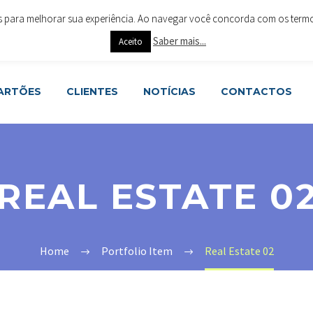
es para melhorar sua experiência. Ao navegar você concorda com os termos 
ar 4715-288 Braga
+351 253 615 063
geral@cartoesesoluc
Saber mais...
Aceito
CARTÕES
CLIENTES
NOTÍCIAS
CONTACTOS
REAL ESTATE 0
Home
Portfolio Item
Real Estate 02