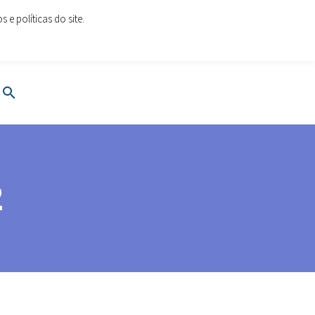
e políticas do site.
oes.com
www.cartoesesolucoes.com
2