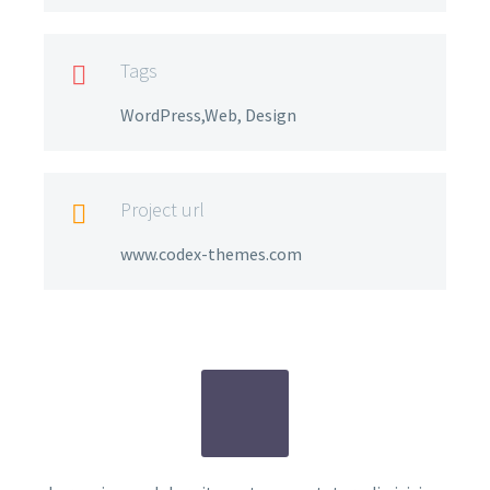
Tags

WordPress,Web, Design
Project url

www.codex-themes.com