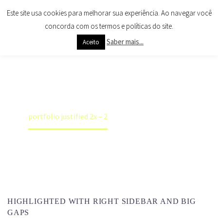
Este site usa cookies para melhorar sua experiência. Ao navegar você
concorda com os termos e políticas do site.
Saber mais...
Aceito
PORTFOLIO
JUSTIFIED 2X
Home
Portfolios
Justified Portfolio Grid Demo
portfolio justified 2x – 2
HIGHLIGHTED WITH RIGHT SIDEBAR AND BIG
GAPS