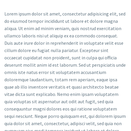
Lorem ipsum dolor sit amet, consectetur adipisicing elit, sed
do eiusmod tempor incididunt ut labore et dolore magna
aliqua. Ut enim ad minim veniam, quis nostrud exercitation
ullamco laboris nisi ut aliquip ex ea commodo consequat.
Duis aute irure dolor in reprehenderit in voluptate velit esse
cillum dolore eu fugiat nulla pariatur. Excepteur sint
occaecat cupidatat non proident, sunt in culpa qui officia
deserunt mollit anim id est laborum. Sed ut perspiciatis unde
omnis iste natus error sit voluptatem accusantium
doloremque laudantium, totam rem aperiam, eaque ipsa
quae ab illo inventore veritatis et quasi architecto beatae
vitae dicta sunt explicabo. Nemo enim ipsam voluptatem
quia voluptas sit aspernatur aut odit aut fugit, sed quia
consequuntur magni dolores eos qui ratione voluptatem
sequi nesciunt. Neque porro quisquam est, qui dolorem ipsum
quia dolor sit amet, consectetur, adipisci velit, sed quia non
numquam eius modi tempora incidunt ut labore et dolore