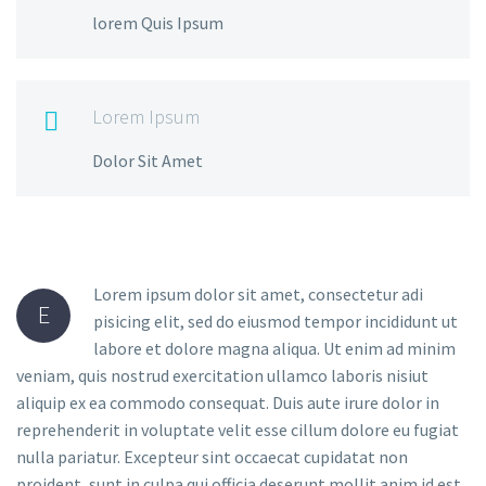
lorem Quis Ipsum
Lorem Ipsum

Dolor Sit Amet
Lorem ipsum dolor sit amet, consectetur adi
E
pisicing elit, sed do eiusmod tempor incididunt ut
labore et dolore magna aliqua. Ut enim ad minim
veniam, quis nostrud exercitation ullamco laboris nisiut
aliquip ex ea commodo consequat. Duis aute irure dolor in
reprehenderit in voluptate velit esse cillum dolore eu fugiat
nulla pariatur. Excepteur sint occaecat cupidatat non
proident, sunt in culpa qui officia deserunt mollit anim id est