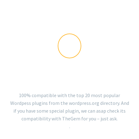
DATE
NAME
DESC
ASC
PLUGINS READY
100% compatible with the top 20 most popular
Wordpess plugins from the wordpress.org directory. And
if you have some special plugin, we can asap check its
compatibility with TheGem for you – just ask.
.
LOAD MORE