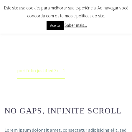
Este site usa cookies para melhorar sua experiência. Ao navegar você
concorda com os termos e políticas do site.
Saber mais...
Aceito
PORTFOLIO
JUSTIFIED 3X
Home
Portfolios
Justified Portfolio Grid Demo
portfolio justified 3x – 1
NO GAPS, INFINITE SCROLL
Lorem ipsum dolor sit amet, consectetur adipisicing elit, sed